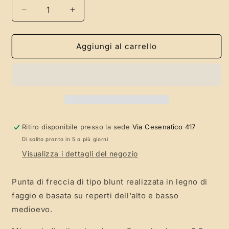
Diminuisci
Aumenta
quantità
quantità
per
per
Punta
Punta
Aggiungi al carrello
di
di
freccia
freccia
blunt
blunt
storica,
storica,
in
in
legno
legno
di
di
Ritiro disponibile presso la sede
Via Cesenatico 417
faggio,
faggio,
Di solito pronto in 5 o più giorni
punta
punta
da
da
Visualizza i dettagli del negozio
abbattimento,
abbattimento,
punta
punta
Punta di freccia di tipo blunt realizzata in legno di
ad
ad
faggio e basata su reperti dell'alto e basso
impatto
impatto
medioevo.