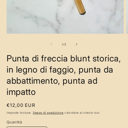
Apri
A
contenuti
c
multimediali
m
su
1
/
3
1
2
in
i
Punta di freccia blunt storica,
finestra
f
modale
m
in legno di faggio, punta da
abbattimento, punta ad
impatto
Prezzo
€12,00 EUR
di
Imposte incluse.
Spese di spedizione
calcolate al check-out.
listino
Quantità
Quantità