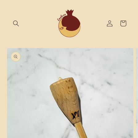
Vai
direttamente
ai contenuti
Accedi
Carrello
Passa alle
informazioni
sul prodotto