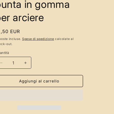
punta in gomma
er arciere
rezzo
1,50 EUR
poste incluse.
Spese di spedizione
calcolate al
eck-out.
stino
antità
antità
Diminuisci
Aumenta
quantità
quantità
per
per
Punta
Punta
Aggiungi al carrello
blunt
blunt
per
per
tiro
tiro
con
con
l&#39;arco,
l&#39;arco,
punta
punta