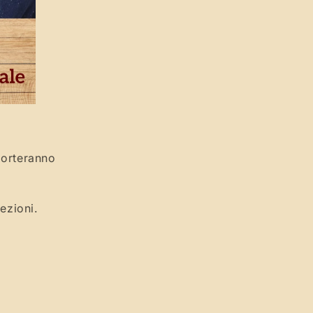
porteranno
.
ezioni.