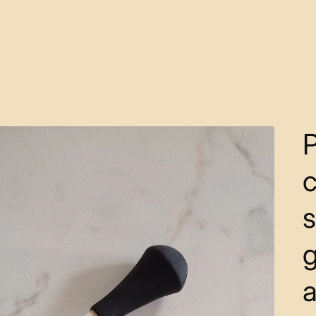
P
c
s
a