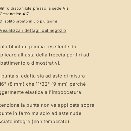
di
di
Ritiro disponibile presso la sede
Via
sicurezza
sicurezza
Cesenatico 417
in
in
Di solito pronto in 5 o più giorni
gomma
gomma
per
per
Visualizza i dettagli del negozio
tiro
tiro
ad
ad
nta blunt in gomma resistente da
abbattimento,
abbattimento,
punta
punta
plicare all'asta della freccia per tiri ad
in
in
battimento o dimostrativi.
gomma
gomma
per
per
 punta si adatta sia ad aste di misura
arciere
arciere
16" (8 mm) che 11/32" (9 mm) perchè
ggermente elastica all'imboccatura.
tenzione la punta non va applicata sopra
punte in ferro ma solo ad aste nude
sciate integre (non temperate).