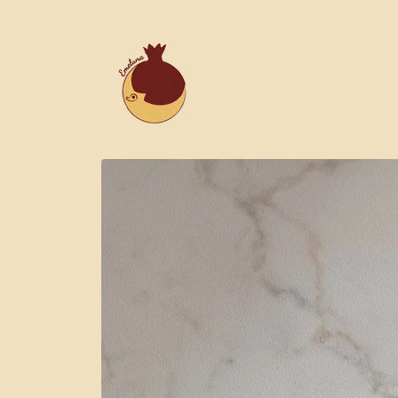
Vai
direttamente
ai contenuti
Passa alle
informazioni
sul prodotto