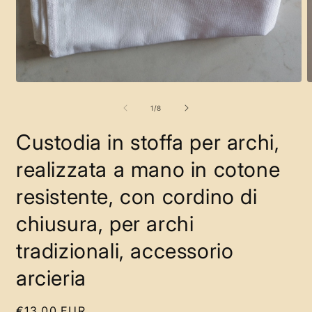
Apri
A
contenuti
c
multimediali
m
su
1
/
8
1
2
in
i
Custodia in stoffa per archi,
finestra
f
modale
m
realizzata a mano in cotone
resistente, con cordino di
chiusura, per archi
tradizionali, accessorio
arcieria
Prezzo
€13,00 EUR