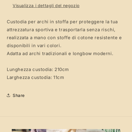
resistente,
resistente,
Visualizza i dettagli del negozio
con
con
cordino
cordino
Custodia per archi in stoffa per proteggere la tua
di
di
attrezzatura sportiva e trasportarla senza rischi,
chiusura,
chiusura,
per
per
realizzata a mano con stoffe di cotone resistente e
archi
archi
disponibili in vari colori.
tradizionali,
tradizionali,
Adatta ad archi tradizionali e longbow moderni.
accessorio
accessorio
arcieria
arcieria
Lunghezza custodia: 210cm
Larghezza custodia: 11cm
Share