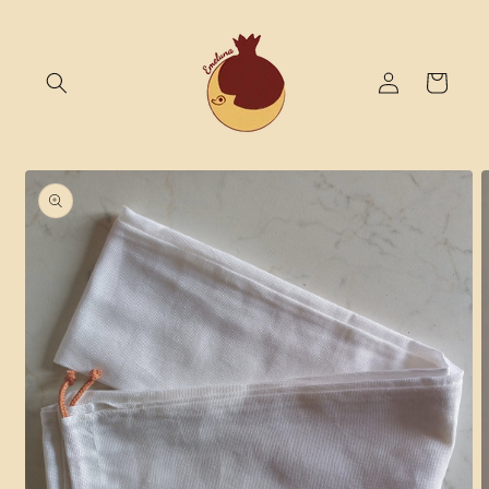
Vai
direttamente
ai contenuti
Accedi
Carrello
Passa alle
informazioni
sul prodotto