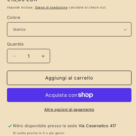
di
Imposte incluse.
Spese di spedizione
calcolate al check-out.
listino
Colore
Quantità
Quantità
Diminuisci
Aumenta
quantità
quantità
per
per
Custodia
Custodia
Aggiungi al carrello
in
in
stoffa
stoffa
per
per
archi,
archi,
realizzata
realizzata
Altre opzioni di pagamento
a
a
mano
mano
Ritiro disponibile presso la sede
Via Cesenatico 417
in
in
Di solito pronto in 5 o più giorni
cotone
cotone