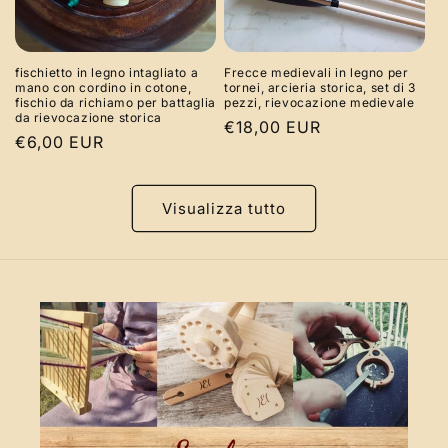
fischietto in legno intagliato a
Frecce medievali in legno per
mano con cordino in cotone,
tornei, arcieria storica, set di 3
fischio da richiamo per battaglia
pezzi, rievocazione medievale
da rievocazione storica
Prezzo
€18,00 EUR
Prezzo
€6,00 EUR
di
di
listino
listino
Visualizza tutto