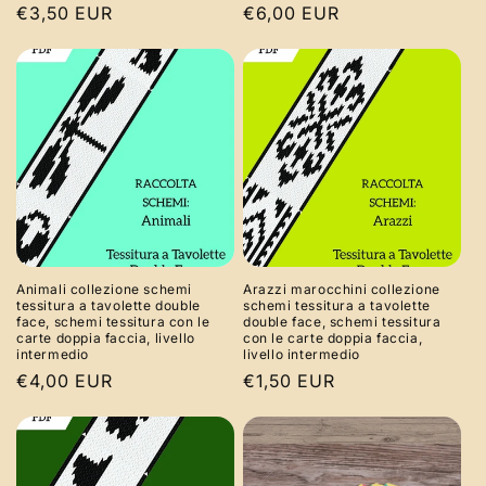
Prezzo
€3,50 EUR
Prezzo
€6,00 EUR
di
di
listino
listino
Animali collezione schemi
Arazzi marocchini collezione
tessitura a tavolette double
schemi tessitura a tavolette
face, schemi tessitura con le
double face, schemi tessitura
carte doppia faccia, livello
con le carte doppia faccia,
intermedio
livello intermedio
Prezzo
€4,00 EUR
Prezzo
€1,50 EUR
di
di
listino
listino