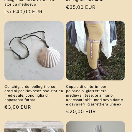
storica medioevo
Prezzo
€35,00 EUR
Prezzo
Da €40,00 EUR
di
di
listino
listino
Conchiglia del pellegrino con
Coppia di cinturini per
cordini per rievocazione storica
polpaccio, giarrettiere
medievale, conchiglia di
medievali tessute a mano,
capasanta forata
accessori abiti medioevo dame
e cavalieri, giarrettiera unisex
Prezzo
€3,00 EUR
Prezzo
€20,00 EUR
di
di
listino
listino