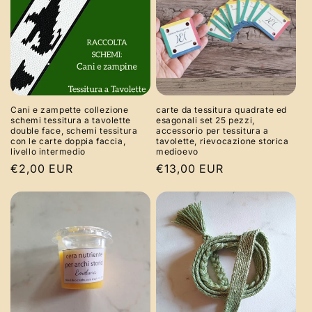
Cani e zampette collezione
carte da tessitura quadrate ed
schemi tessitura a tavolette
esagonali set 25 pezzi,
double face, schemi tessitura
accessorio per tessitura a
con le carte doppia faccia,
tavolette, rievocazione storica
livello intermedio
medioevo
Prezzo
€2,00 EUR
Prezzo
€13,00 EUR
di
di
listino
listino