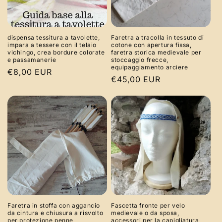
dispensa tessitura a tavolette,
Faretra a tracolla in tessuto di
impara a tessere con il telaio
cotone con apertura fissa,
vichingo, crea bordure colorate
faretra storica medievale per
e passamanerie
stoccaggio frecce,
equipaggiamento arciere
Prezzo
€8,00 EUR
Prezzo
€45,00 EUR
di
di
listino
listino
Faretra in stoffa con aggancio
Fascetta fronte per velo
da cintura e chiusura a risvolto
medievale o da sposa,
per protezione penne,
accessori per la capigliatura,