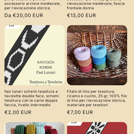
accessorio arciere medievale,
rievocazione medievale, fascia
per rievocazione storica
frontale donna
Prezzo
Da €20,00 EUR
Prezzo
€13,00 EUR
di
di
listino
listino
fasi lunari schemi tessitura a
Filato di lino per tessitura,
tavolette double face, schemi
ricamo e cucito, 25 gr, 100% filo
tessitura con le carte doppia
di lino per rievocazione storica,
faccia, livello intermedio
materiale per tessitori
Prezzo
€2,00 EUR
Prezzo
€7,00 EUR
di
di
listino
listino