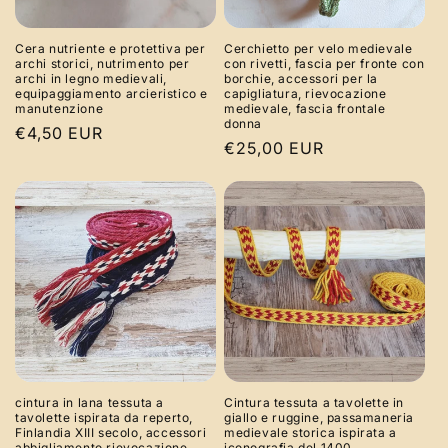
Cera nutriente e protettiva per
Cerchietto per velo medievale
archi storici, nutrimento per
con rivetti, fascia per fronte con
archi in legno medievali,
borchie, accessori per la
equipaggiamento arcieristico e
capigliatura, rievocazione
manutenzione
medievale, fascia frontale
donna
Prezzo
€4,50 EUR
Prezzo
€25,00 EUR
di
di
listino
listino
cintura in lana tessuta a
Cintura tessuta a tavolette in
tavolette ispirata da reperto,
giallo e ruggine, passamaneria
Finlandia XIII secolo, accessori
medievale storica ispirata a
abbigliamento rievocazione
iconografia del 1400