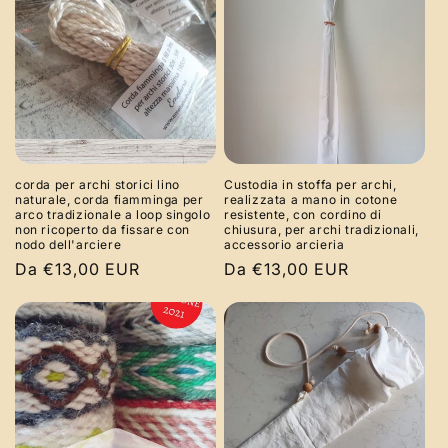
corda per archi storici lino
Custodia in stoffa per archi,
naturale, corda fiamminga per
realizzata a mano in cotone
arco tradizionale a loop singolo
resistente, con cordino di
non ricoperto da fissare con
chiusura, per archi tradizionali,
nodo dell'arciere
accessorio arcieria
Prezzo
Da €13,00 EUR
Prezzo
Da €13,00 EUR
di
di
listino
listino