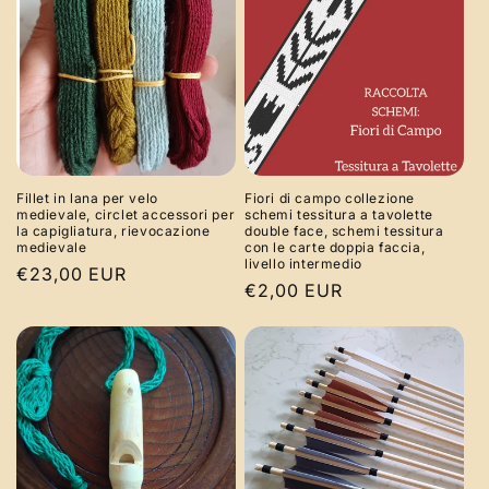
Fillet in lana per velo
Fiori di campo collezione
medievale, circlet accessori per
schemi tessitura a tavolette
la capigliatura, rievocazione
double face, schemi tessitura
medievale
con le carte doppia faccia,
livello intermedio
Prezzo
€23,00 EUR
Prezzo
€2,00 EUR
di
di
listino
listino